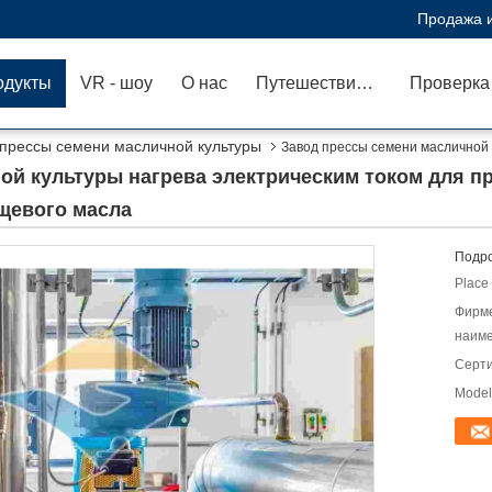
Продажа и
одукты
VR - шоу
О нас
Путешествие фабрики
 прессы семени масличной культуры
Завод прессы семени масличной 
 пищевого масла
ой культуры нагрева электрическим током для п
щевого масла
Подро
Place 
Фирм
наиме
Серт
Model