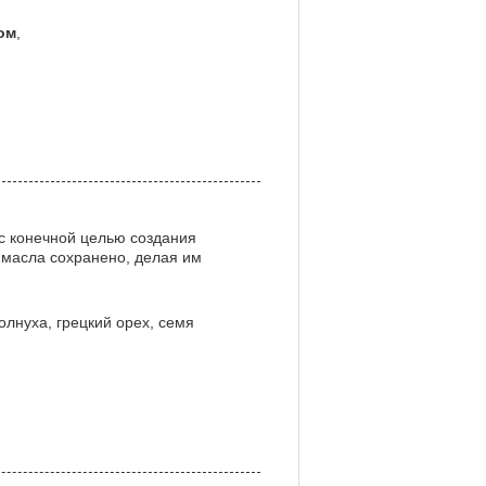
ом
,
с конечной целью создания
е масла сохранено, делая им
лнуха, грецкий орех, семя