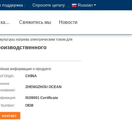
 поддержка :
Спросите цитату
Russian
Проверка качества
Свяжитесь мы
Новости
культуры нагрева электрическим током для
роизводственного
бная информация о продукте:
of Origin:
CHINA
енное
ZHENGZHOU OCEAN
нование:
ификация:
ISO9001 Certificate
 Number:
OEM
контакт