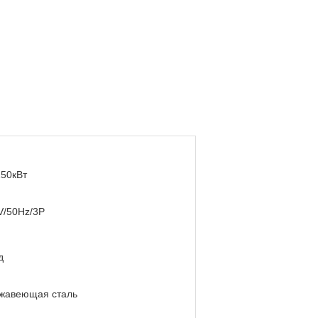
150кВт
V/50Hz/3P
д
жавеющая сталь