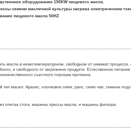
дственное оборудование 150KW пищевого масла
,
ессы семени масличной культуры нагрева электрическим ток
вание пищевого масла 50HZ
ть масла в низкотемпературном, свободном от химикат процессе, 
бного, и свободного от загрязнени продукта. Естественное питани
ококачественного съестного порошка протеина.
ип масел: Арахис, хлопковое семя, рапс, семя чая, семена подсо
из плитаа стога, машины прессы масла, и машины фильтра.