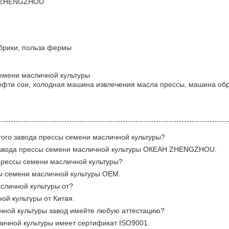
Н ZHENGZHOU
брики, польза фермы
семени масличной культуры
фти сои, холодная машина извлечения масла прессы, машина об
ого завода прессы семени масличной культуры?
завода прессы семени масличной культуры ОКЕАН ZHENGZHOU.
прессы семени масличной культуры?
сы семени масличной культуры OEM.
асличной культуры от?
ой культуры от Китая.
ичной культуры завод имейте любую аттестацию?
сличной культуры имеет сертификат ISO9001.