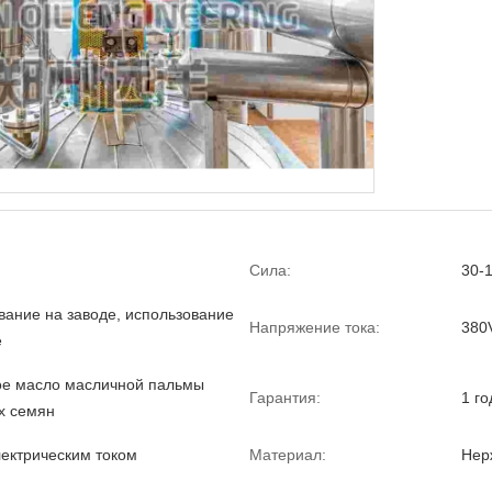
Сила:
30-
вание на заводе, использование
Напряжение тока:
380
е
е масло масличной пальмы
Гарантия:
1 го
х семян
лектрическим током
Материал:
Нер