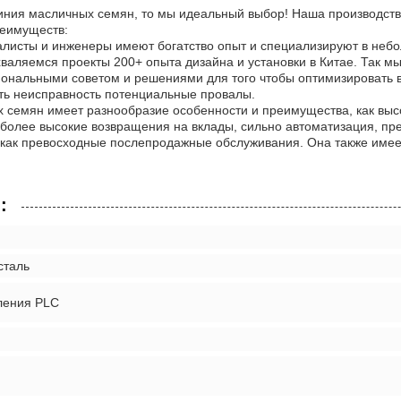
иния масличных семян, то мы идеальный выбор! Наша производст
реимуществ:
алисты и инженеры имеют богатство опыт и специализируют в неб
хваляемся проекты 200+ опыта дизайна и установки в Китае. Так м
ональными советом и решениями для того чтобы оптимизировать
ть неисправность потенциальные провалы.
 семян имеет разнообразие особенности и преимущества, как выс
 более высокие возвращения на вклады, сильно автоматизация, пр
, как превосходные послепродажные обслуживания. Она также имее
:
сталь
ления PLC