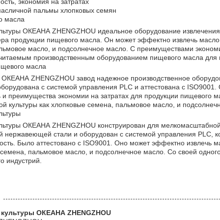
сть, экономия на затратах
масличной пальмы хлопковых семян
о масла
ультуры ОКЕАНА ZHENGZHOU идеальное оборудование извлечения
ра продукции пищевого масла. Он может эффектно извлечь масло
альмовое масло, и подсолнечное масло. С преимуществами экономи
очитаемым производственным оборудованием пищевого масла для 
ищевого масла
ы ОКЕАНА ZHENGZHOU завод надежное производственное оборудов
орудована с системой управления PLC и аттестована с ISO9001. 
 и преимущества экономии на затратах для продукции пищевого м
й культуры как хлопковые семена, пальмовое масло, и подсолнеч
льтуры
ультуры ОКЕАНА ZHENGZHOU конструирован для мелкомасштабной 
й нержавеющей стали и оборудован с системой управления PLC, 
ость. Было аттестовано с ISO9001. Оно может эффектно извлечь м
 семена, пальмовое масло, и подсолнечное масло. Со своей одног
о индустрий.
й культуры ОКЕАНА ZHENGZHOU