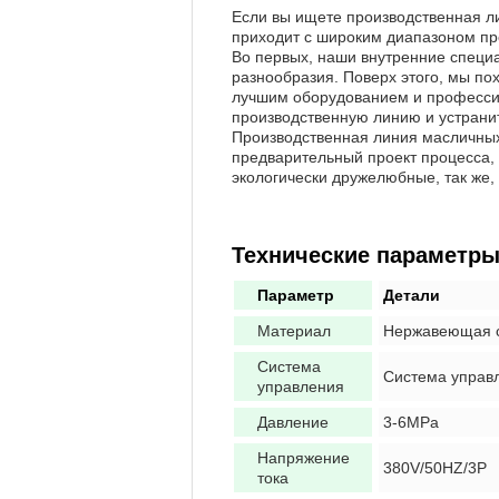
Если вы ищете производственная л
приходит с широким диапазоном п
Во первых, наши внутренние специ
разнообразия. Поверх этого, мы по
лучшим оборудованием и професси
производственную линию и устрани
Производственная линия масличных
предварительный проект процесса,
экологически дружелюбные, так же
Технические параметры
Параметр
Детали
Материал
Нержавеющая 
Система
Система управ
управления
Давление
3-6MPa
Напряжение
380V/50HZ/3P
тока