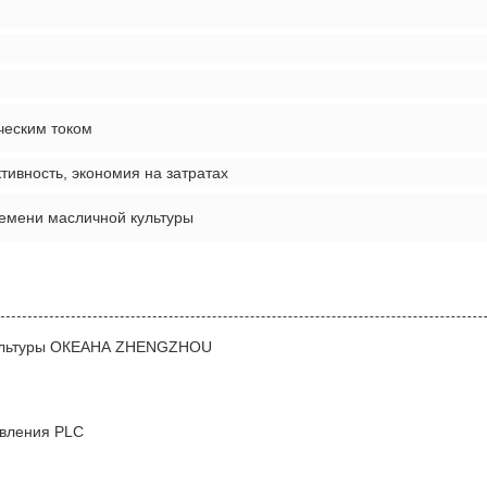
ческим током
ивность, экономия на затратах
емени масличной культуры
культуры ОКЕАНА ZHENGZHOU
авления PLC