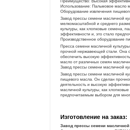
Преимущество: Высокая эффективно
Использование: Пальмовое масло 
Оборудование извлечения пищевог
Завод прессы семени масличной к
мелкомасштабной и среднего разме
культуры, как хлопковые семена, п
эффективности и, это стало предп
Производственное оборудование п
Пресса семени масличной культур
прочной нержавеющей стали. Она об
обеспечить высокую эффективность
масло от различных семян маслично
Завод прессы семени масличной ку
Завод прессы семени масличной к
пищевого масла. Он сделан прочно
деятельность и высокую эффективн
масличной культуры, как хлопковые
предпочитаемым выбором для мног
Изготовление на заказ:
Завод прессы семени маслично