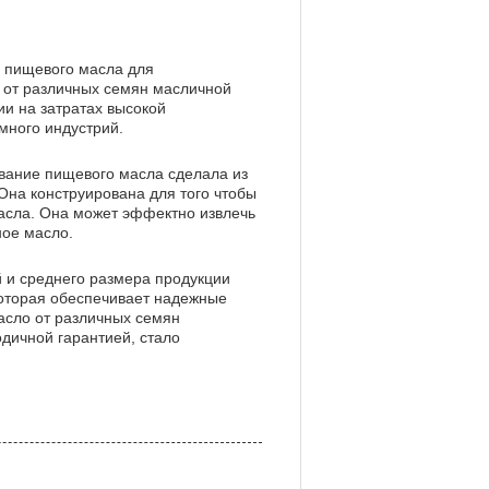
 пищевого масла для
 от различных семян масличной
и на затратах высокой
много индустрий.
ание пищевого масла сделала из
Она конструирована для того чтобы
асла. Она может эффектно извлечь
ное масло.
и среднего размера продукции
которая обеспечивает надежные
асло от различных семян
одичной гарантией, стало