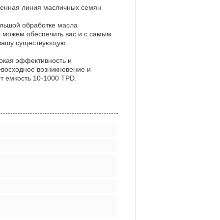
венная линия масличных семян
ольшой обработке масла
ы можем обеспечить вас и с самым
 вашу существующую
окая эффективность и
евосходное возникновение и
т емкость 10-1000 TPD.