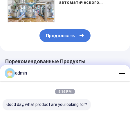
автоматического
пищевого масла
физическое уточняя с
управлением PLC
Продолжать
Порекомендованные Продукты
admin
5:16 PM
Good day, what product are you looking for?
Устройство для
Точные фрезерные
Дезодорирую
переработки
машины для
секция Проце
пищевых масел с
оливкового масла
химической