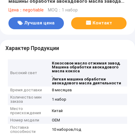
машины обработки авокадового масла завода
легкую
Цена：negotiable
MOQ：1 набор
Лучшая цена
Контакт
Характер Продукции
,
Кокосовое масло отжимая завод
Машина обработки авокадового
масла кокоса
Высокий свет
,
Легкая машина обработки
авокадового масла деятельности
Время доставки
8 месяцев
Количество мин
1 набор
заказа
Место
Китай
происхождения
Номер модели
OEM
Поставка
10 наборов/год
способности