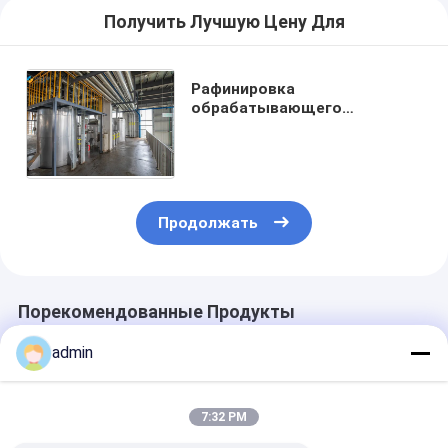
Получить Лучшую Цену Для
Рафинировка
обрабатывающего
оборудования пищевого
масла семян подсолнуха
полностью автоматический
Продолжать
Порекомендованные Продукты
admin
7:32 PM