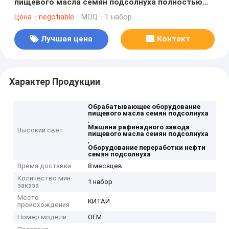
пищевого масла семян подсолнуха полностью
автоматический
Цена：negotiable
MOQ：1 набор
Лучшая цена
Контакт
Характер Продукции
Обрабатывающее оборудование
пищевого масла семян подсолнуха
,
Машина рафинадного завода
Высокий свет
пищевого масла семян подсолнуха
,
Оборудование переработки нефти
семян подсолнуха
Время доставки
8 месяцев
Количество мин
1 набор
заказа
Место
КИТАЙ
происхождения
Номер модели
OEM